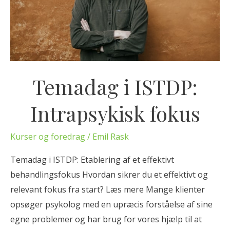
a
g
i
I
S
T
Temadag i ISTDP:
D
Intrapsykisk fokus
P
:
I
Kurser og foredrag
/
Emil Rask
n
Temadag i ISTDP: Etablering af et effektivt
t
behandlingsfokus Hvordan sikrer du et effektivt og
r
relevant fokus fra start? Læs mere Mange klienter
a
opsøger psykolog med en upræcis forståelse af sine
p
egne problemer og har brug for vores hjælp til at
s