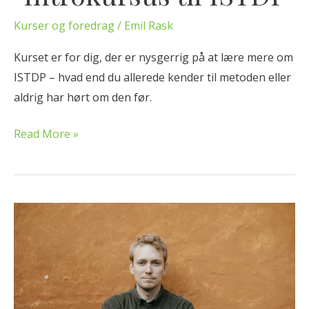
t
i
Kurser og foredrag
/
Emil Rask
l
Kurset er for dig, der er nysgerrig på at lære mere om
I
ISTDP – hvad end du allerede kender til metoden eller
S
aldrig har hørt om den før.
T
D
Read More »
P
T
e
m
a
d