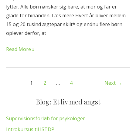
a
lytter. Alle børn ønsker sig bare, at mor og far er
n
glade for hinanden. Læs mere Hvert år bliver mellem
s
15 og 20 tusind ægtepar skilt* og endnu flere børn
v
oplever derfor, at
a
r
Read More »
a
t
l
1
2
…
4
Next
→
y
t
Blog: Et liv med angst
t
e
Supervisionsforløb for psykologer
Introkursus til ISTDP