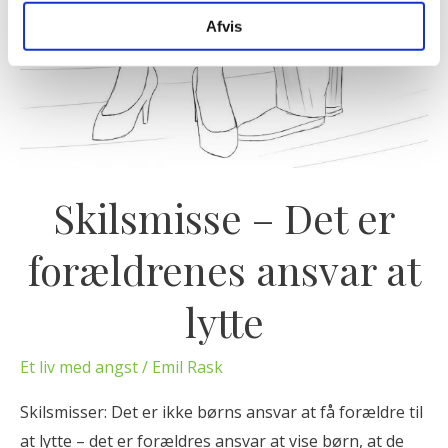
Afvis
e
t
e
r
f
o
Skilsmisse – Det er
r
æ
forældrenes ansvar at
l
d
lytte
r
e
Et liv med angst
/
Emil Rask
n
e
Skilsmisser: Det er ikke børns ansvar at få forældre til
s
at lytte – det er forældres ansvar at vise børn, at de