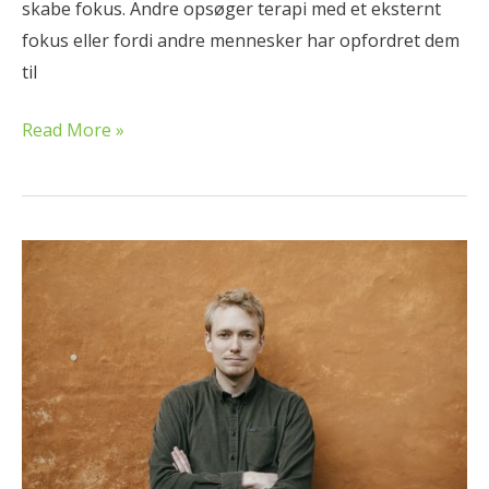
skabe fokus. Andre opsøger terapi med et eksternt
y
fokus eller fordi andre mennesker har opfordret dem
k
til
i
s
Read More »
k
f
o
k
T
u
e
s
m
a
d
a
g
i