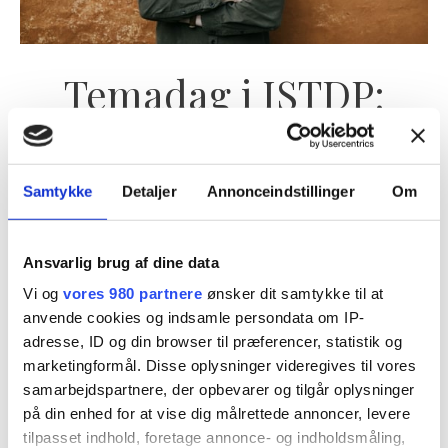
I
S
T
Temadag i ISTDP:
D
Forsvarsarbejde
P
:
F
Kurser og foredrag
/
Emil Rask
Samtykke
Detaljer
Annonceindstillinger
Om
o
Temadag i ISTDP: Mobilisering og forsvarsarbejde i
r
Ansvarlig brug af dine data
terapi Hvordan skaber og vedligeholder du en effektiv
s
fremdrift i din terapi? Læs mere Som terapeut støder
Vi og
vores 980 partnere
ønsker dit samtykke til at
v
anvende cookies og indsamle persondata om IP-
vi ofte på manglende fremdrift og bedring i terapien.
a
adresse, ID og din browser til præferencer, statistik og
Ofte skyldes det, at vi ikke formår at identificere og
r
marketingformål. Disse oplysninger videregives til vores
arbejde effektivt med de forsvar og blokeringer, der
samarbejdspartnere, der opbevarer og tilgår oplysninger
s
står i vejen for klienten.
på din enhed for at vise dig målrettede annoncer, levere
a
tilpasset indhold, foretage annonce- og indholdsmåling,