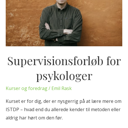
r
v
i
s
i
o
n
Supervisionsforløb for
s
psykologer
f
o
r
Kurser og foredrag
/
Emil Rask
l
Kurset er for dig, der er nysgerrig på at lære mere om
ø
ISTDP – hvad end du allerede kender til metoden eller
b
aldrig har hørt om den før.
f